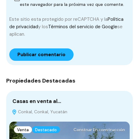
este navegador para la próxima vez que comente.
Este sitio esta protegido por reCAPTCHA y la
Política
de privacidad
y los
Términos del servicio de Google
se
aplican.
Propiedades Destacadas
Casas en venta al…
T
Conkal, Conkal, Yucatán
Venta
Destacado
Construir En construcción