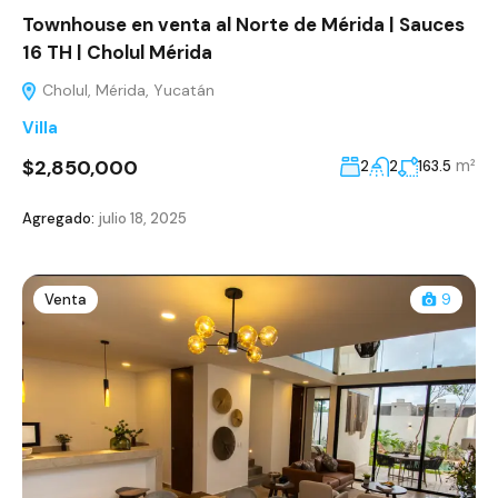
Townhouse en venta al Norte de Mérida | Sauces
16 TH | Cholul Mérida
Cholul, Mérida, Yucatán
Villa
$2,850,000
m²
2
2
163.5
Agregado:
julio 18, 2025
Venta
9