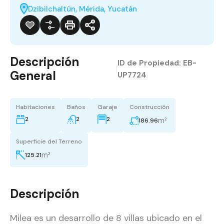
Dzibilchaltún, Mérida, Yucatán
Descripción
ID de Propiedad:
EB-
|
General
UP7724
Habitaciones
Baños
Garaje
Construcción
2
2
2
m²
186.96
Superficie del Terreno
m²
125.21
Descripción
Milea es un desarrollo de 8 villas ubicado en el