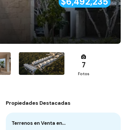
$6,492,235
7
Fotos
Propiedades Destacadas
Terrenos en Venta en…
Ca