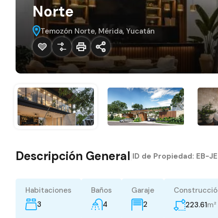
Norte
Temozón Norte, Mérida, Yucatán
Descripción General
|
ID de Propiedad:
EB-JE
Habitaciones
Baños
Garaje
Construcció
3
4
m²
2
223.61