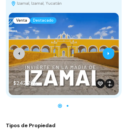
Izamal, Izamal, Yucatán
C
Venta
Destacado
$242,276
$
Tipos de Propiedad