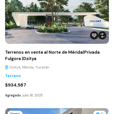
Terrenos en venta al Norte de Mérida|Privada
Fulgora |Dzitya
Dzityá, Mérida, Yucatán
Terreno
$934,587
Agregado:
julio 18, 2025
Venta
21