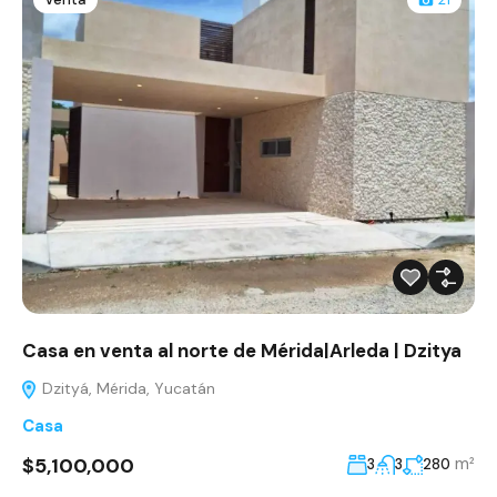
Casa en venta al norte de Mérida|Arleda | Dzitya
Dzityá, Mérida, Yucatán
Casa
$5,100,000
m²
3
3
280