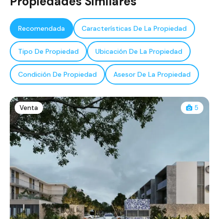
Propiedades Similares
Recomendada
Características De La Propiedad
Tipo De Propiedad
Ubicación De La Propiedad
Condición De Propiedad
Asesor De La Propiedad
Venta
5