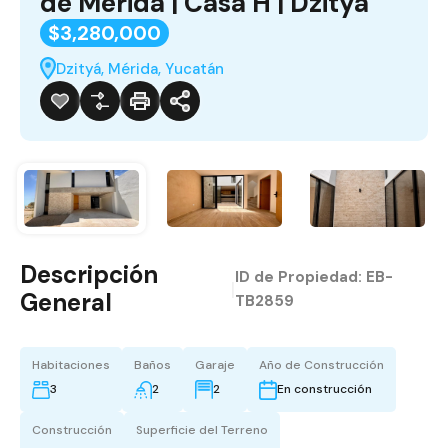
de Mérida | Casa H | Dzitya
$3,280,000
Dzityá, Mérida, Yucatán
Descripción
ID de Propiedad:
EB-
|
General
TB2859
Habitaciones
Baños
Garaje
Año de Construcción
3
2
2
En construcción
Construcción
Superficie del Terreno