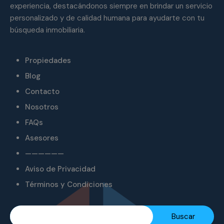
experiencia, destacándonos siempre en brindar un servicio
personalizado y de calidad humana para ayudarte con tu
búsqueda inmobiliaria.
Propiedades
Blog
Contacto
Nosotros
FAQs
Asesores
——————
Aviso de Privacidad
Términos y Condiciones