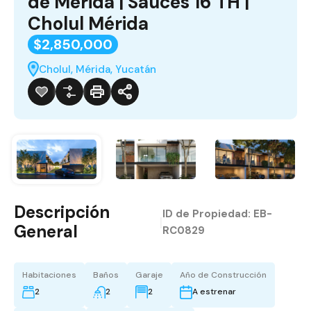
de Mérida | Sauces 16 TH |
Cholul Mérida
$2,850,000
Cholul, Mérida, Yucatán
Descripción
ID de Propiedad:
EB-
|
General
RC0829
Habitaciones
Baños
Garaje
Año de Construcción
2
2
2
A estrenar