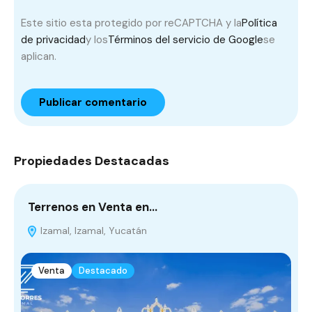
Este sitio esta protegido por reCAPTCHA y la
Política
de privacidad
y los
Términos del servicio de Google
se
aplican.
Propiedades Destacadas
Terrenos en Venta en…
T
Izamal, Izamal, Yucatán
Venta
Destacado