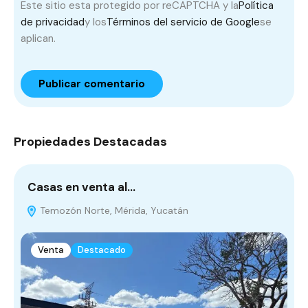
Este sitio esta protegido por reCAPTCHA y la
Política
de privacidad
y los
Términos del servicio de Google
se
aplican.
Propiedades Destacadas
Casas en venta al…
D
Temozón Norte, Mérida, Yucatán
Venta
Destacado