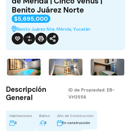
de Mérida | Cinco Venus |
Benito Juárez Norte
$5,695,000
Benito Juárez Nte, Mérida, Yucatán
Descripción
ID de Propiedad:
EB-
|
General
VH3556
Habitaciones
Baños
Año de Construcción
3
3
En construcción