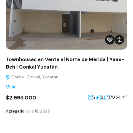
Townhouses en Venta al Norte de Mérida | Yaax-
Beh | Conkal Yucatán
Conkal, Conkal, Yucatán
Villa
$2,995,000
m²
2
2
170.54
Agregado:
julio 18, 2025