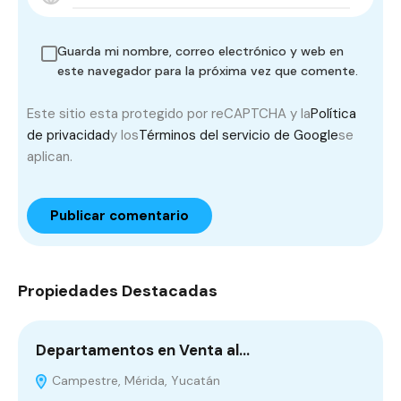
Guarda mi nombre, correo electrónico y web en
este navegador para la próxima vez que comente.
Este sitio esta protegido por reCAPTCHA y la
Política
de privacidad
y los
Términos del servicio de Google
se
aplican.
Propiedades Destacadas
Departamentos en Venta al…
D
Campestre, Mérida, Yucatán