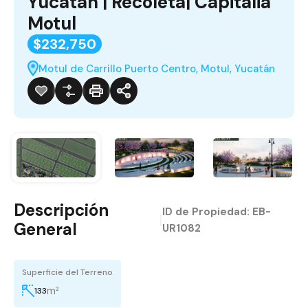
Yucatán | Recoleta| Capitalia
Motul
$232,750
Motul de Carrillo Puerto Centro, Motul, Yucatán
Descripción
ID de Propiedad:
EB-
|
General
UR1082
Superficie del Terreno
m²
133