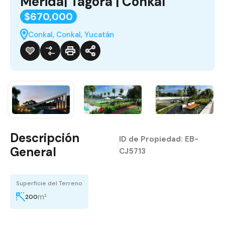
Mérida| Tágora | Conkal
$670,000
Conkal, Conkal, Yucatán
Descripción
ID de Propiedad:
EB-
|
General
CJ5713
Superficie del Terreno
m²
200