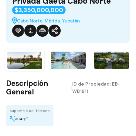
Privada Gaeta Cabo Norte
$3,350,000,000
Cabo Norte, Mérida, Yucatán
Descripción
ID de Propiedad:
EB-
|
General
WB1911
Superficie del Terreno
m²
384