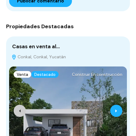
Propiedades Destacadas
Casas en venta al…
T
Conkal, Conkal, Yucatán
Venta
Destacado
Construir En construcción