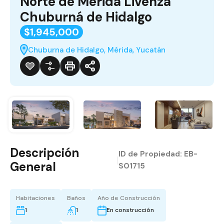
Norte de Mérida Livenza
Chuburná de Hidalgo
$1,945,000
Chuburna de Hidalgo, Mérida, Yucatán
Descripción
ID de Propiedad:
EB-
|
General
SO1715
Habitaciones
Baños
Año de Construcción
1
1
En construcción