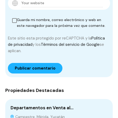
Guarda mi nombre, correo electrónico y web en
este navegador para la próxima vez que comente.
Este sitio esta protegido por reCAPTCHA y la
Política
de privacidad
y los
Términos del servicio de Google
se
aplican.
Propiedades Destacadas
Departamentos en Venta al…
C
Campestre, Mérida, Yucatán