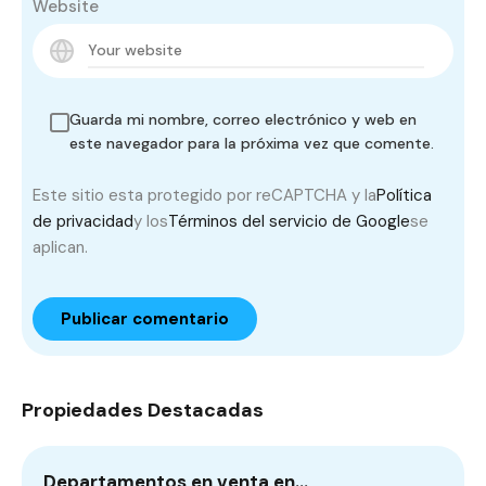
Website
Guarda mi nombre, correo electrónico y web en
este navegador para la próxima vez que comente.
Este sitio esta protegido por reCAPTCHA y la
Política
de privacidad
y los
Términos del servicio de Google
se
aplican.
Propiedades Destacadas
Departamentos en venta en…
C