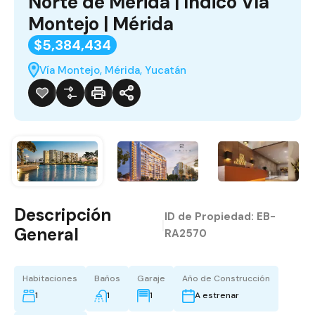
Norte de Mérida | Indico Vía
Montejo | Mérida
$5,384,434
Vía Montejo, Mérida, Yucatán
Descripción
ID de Propiedad:
EB-
|
General
RA2570
Habitaciones
Baños
Garaje
Año de Construcción
1
1
1
A estrenar