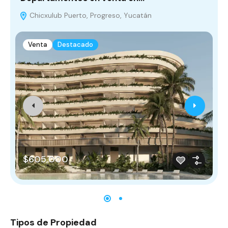
Chicxulub Puerto, Progreso, Yucatán
Venta
Destacado
$605,000
Tipos de Propiedad