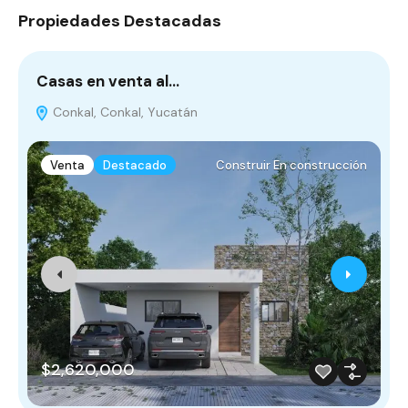
Propiedades Destacadas
Casas en venta al…
T
Conkal, Conkal, Yucatán
Venta
Destacado
Construir En construcción
$2,620,000