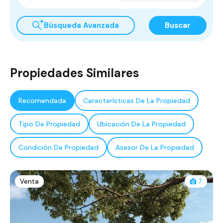
Búsqueda Avanzada
Buscar
Propiedades Similares
Recomendada
Características De La Propiedad
Tipo De Propiedad
Ubicación De La Propiedad
Condición De Propiedad
Asesor De La Propiedad
Venta
7