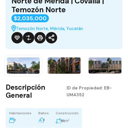
Norte de Mérida | Covalia |
Temozón Norte
$2,035,000
Temozón Norte, Mérida, Yucatán
Descripción
ID de Propiedad:
EB-
|
General
UM4352
Habitaciones
Baños
Construcción
1
1
m²
51