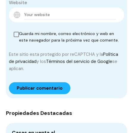
Website
Guarda mi nombre, correo electrónico y web en
este navegador para la próxima vez que comente.
Este sitio esta protegido por reCAPTCHA y la
Política
de privacidad
y los
Términos del servicio de Google
se
aplican.
Propiedades Destacadas
Casas en venta al…
T