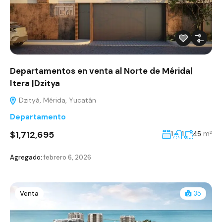
Departamentos en venta al Norte de Mérida|
Itera |Dzitya
Dzityá, Mérida, Yucatán
Departamento
$1,712,695
m²
1
1
45
Agregado:
febrero 6, 2026
Venta
35