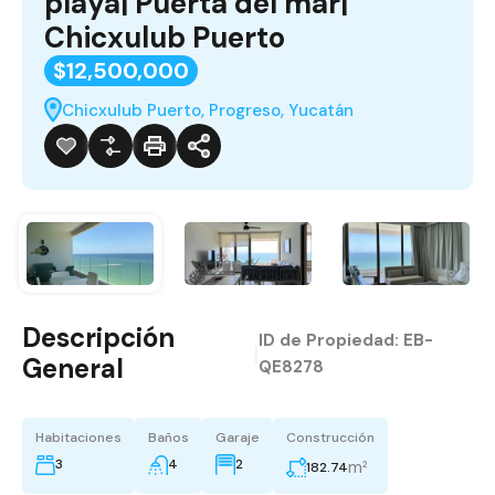
playa| Puerta del mar|
Chicxulub Puerto
$12,500,000
Chicxulub Puerto, Progreso, Yucatán
Descripción
ID de Propiedad:
EB-
|
General
QE8278
Habitaciones
Baños
Garaje
Construcción
3
4
2
m²
182.74