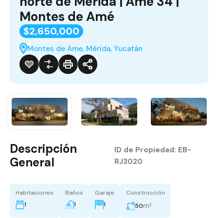
norte de Mérida | Amé 34 |
Montes de Amé
$2,650,000
Montes de Ame, Mérida, Yucatán
Descripción
ID de Propiedad:
EB-
|
General
RJ3020
Habitaciones
Baños
Garaje
Construcción
1
1
1
m²
50