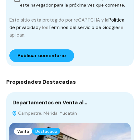
este navegador para la próxima vez que comente.
Este sitio esta protegido por reCAPTCHA y la
Política
de privacidad
y los
Términos del servicio de Google
se
aplican.
Propiedades Destacadas
Departamentos en Venta al…
D
Campestre, Mérida, Yucatán
Venta
Destacado