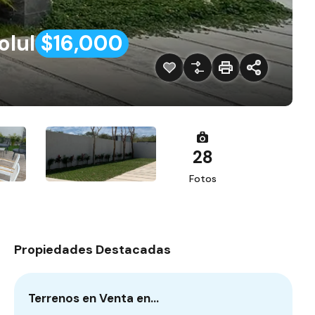
olul
$16,000
28
Fotos
Propiedades Destacadas
Terrenos en Venta en…
Ca