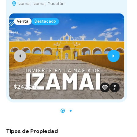
Izamal, Izamal, Yucatán
T
Venta
Destacado
$242,276
$
Tipos de Propiedad