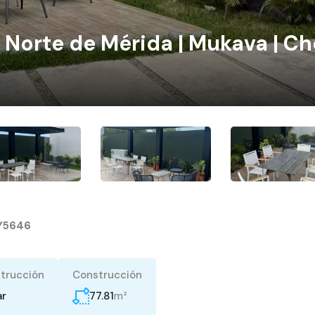
Norte de Mérida | Mukava | Ch
Y5646
trucción
Construcción
m²
77.81
ar