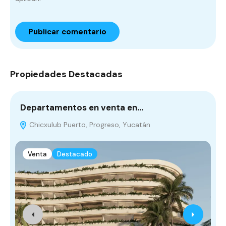
Propiedades Destacadas
Departamentos en venta en…
T
Chicxulub Puerto, Progreso, Yucatán
Venta
Destacado