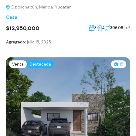
Dzibilchaltún, Mérida, Yucatán
Casa
$12,950,000
m²
3
4
306.08
Agregado:
julio 18, 2025
Venta
Destacada
15