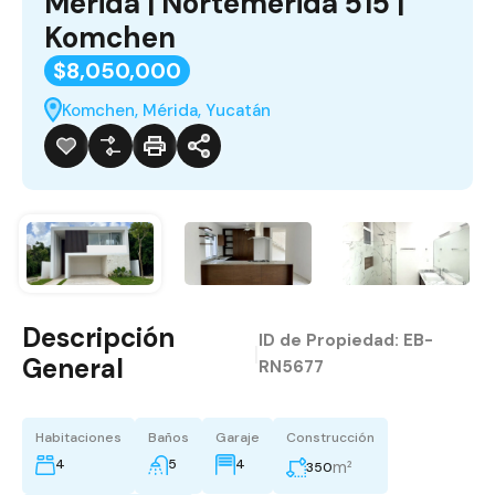
Mérida | Nortemérida 515 |
Komchen
$8,050,000
Komchen, Mérida, Yucatán
Descripción
ID de Propiedad:
EB-
|
General
RN5677
Habitaciones
Baños
Garaje
Construcción
4
5
4
m²
350