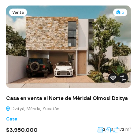
Venta
5
Casa en venta al Norte de Mérida| Olmos| Dzitya
Dzityá, Mérida, Yucatán
Casa
$3,950,000
m²
3
3
173