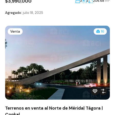
$3,990,000
m²
3
3
206.68
Agregado:
julio 18, 2025
Venta
16
Terrenos en venta al Norte de Mérida| Tágora |
Conkal