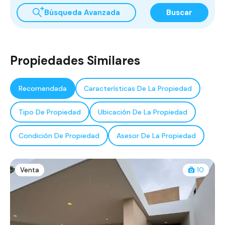
Búsqueda Avanzada
Buscar
Propiedades Similares
Recomendada
Características De La Propiedad
Tipo De Propiedad
Ubicación De La Propiedad
Condición De Propiedad
Asesor De La Propiedad
Venta
10