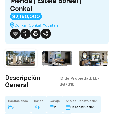
Mérida | Estela Boreal |
Conkal
$2,150,000
Conkal, Conkal, Yucatán
Descripción
ID de Propiedad:
EB-
|
General
UQ7010
Habitaciones
Baños
Garaje
Año de Construcción
2
2
2
En construcción