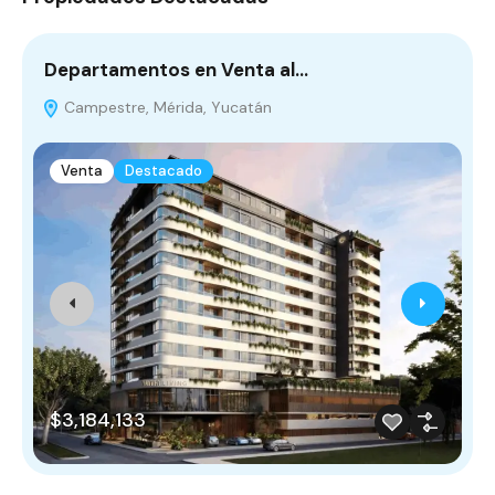
Departamentos en Venta al…
D
Campestre, Mérida, Yucatán
Venta
Destacado
$3,184,133