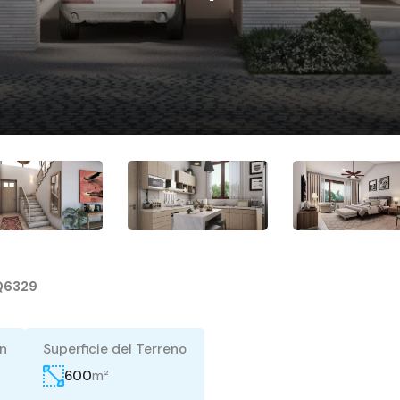
Q6329
n
Superficie del Terreno
²
m²
600