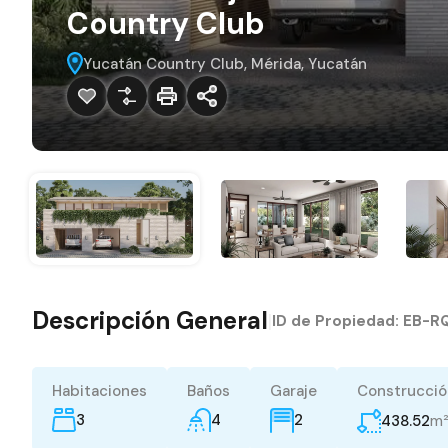
Country Club
Yucatán Country Club, Mérida, Yucatán
Descripción General
|
ID de Propiedad:
EB-R
Habitaciones
Baños
Garaje
Construcció
3
4
m
2
438.52