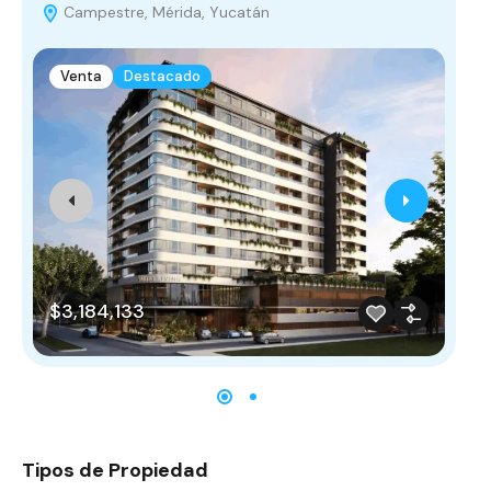
Campestre, Mérida, Yucatán
I
Venta
Destacado
$3,184,133
$
Tipos de Propiedad