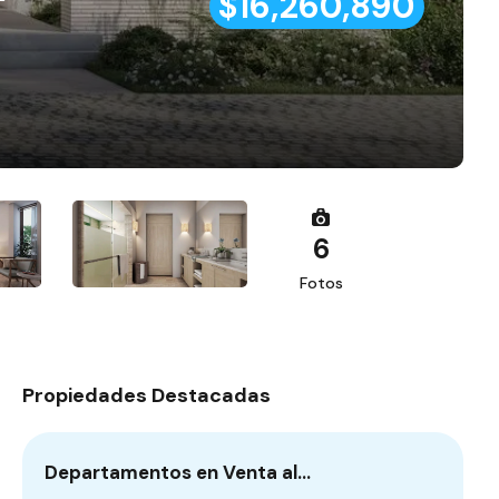
$16,260,890
6
Fotos
Propiedades Destacadas
Departamentos en Venta al…
Te