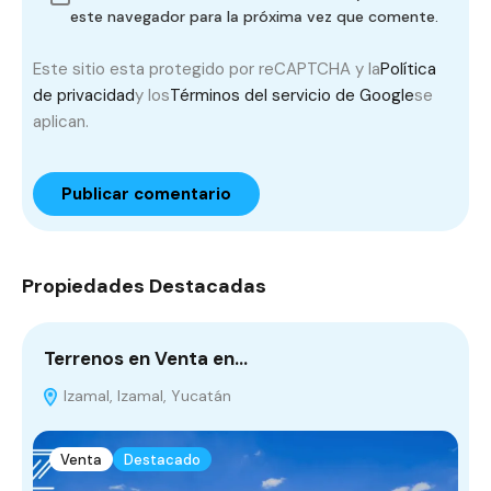
este navegador para la próxima vez que comente.
Este sitio esta protegido por reCAPTCHA y la
Política
de privacidad
y los
Términos del servicio de Google
se
aplican.
Propiedades Destacadas
Terrenos en Venta en…
C
Izamal, Izamal, Yucatán
Venta
Destacado