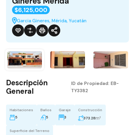
Gineres Mérida
$6,125,000
Garcia Gineres, Mérida, Yucatán
Descripción
ID de Propiedad:
EB-
|
General
TY3382
Habitaciones
Baños
Garaje
Construcción
5
5
3
m²
373.28
Superficie del Terreno