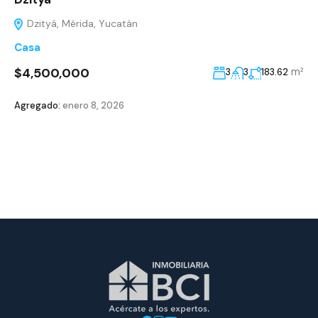
Dzityá, Mérida, Yucatán
Casa
$4,500,000
m²
3
3
183.62
Agregado:
enero 8, 2026