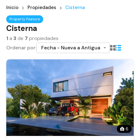
Inicio
Propiedades
Cisterna
Property Feature
Cisterna
1
a
3
de
7
propiedades
Ordenar por:
Fecha - Nueva a Antigua
6