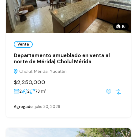
16
Venta
Departamento amueblado en venta al
norte de Mérida| Cholul Mérida
Cholul, Mérida, Yucatán
$2,250,000
m²
2
2
73
Agregado:
julio 30, 2026