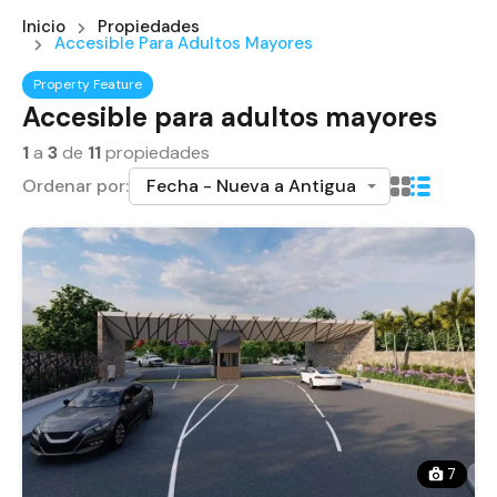
Inicio
Propiedades
Accesible Para Adultos Mayores
Property Feature
Accesible para adultos mayores
1
a
3
de
11
propiedades
Ordenar por:
Fecha - Nueva a Antigua
7